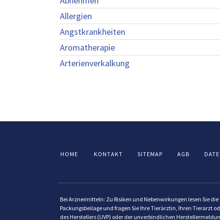
Abnehmen
Allergien
Angstkrankheiten
Aromatherapie
Arterienverkalkung
HOME
KONTAKT
SITEMAP
AGB
DATE
Bei Arzneimitteln: Zu Risiken und Nebenwirkungen lesen Sie die P
Packungsbeilage und fragen Sie Ihre Tierärztin, Ihren Tierarzt od
des Herstellers (UVP) oder der unverbindlichen Herstellermeldun