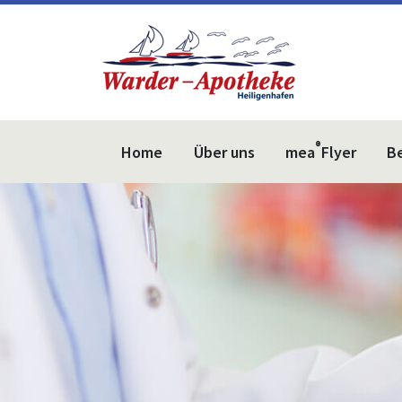
®
Home
Über uns
mea
Flyer
B