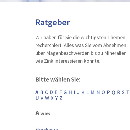
Ratgeber
Wir haben für Sie die wichtigsten Themen
recherchiert. Alles was Sie vom Abnehmen
über Magenbeschwerden bis zu Mineralien
wie Zink interessieren könnte.
Bitte wählen Sie:
A
B
C
D
E
F
G
H
I
J
K
L
M
N
O
P
Q
R
S
T
U
V
W
X
Y
Z
A
wie: