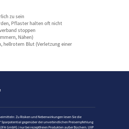
lich zu sein
den, Pflaster halten oft nicht
kverband stoppen
lammern, Nähen)
 hellrotem Blut (Verletzung einer
M
zneimitteln: Zu Risiken und Nebenwirkungen lesen Sie die
St. * Sparpotential gegenüber der unverbindlichen Preisempfehlung
 (IFA GmbH) / nur bei rezeptfreien Produkten außer Büchern. UVP