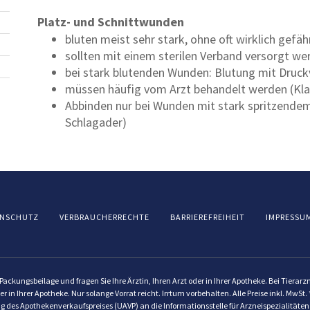
Platz- und Schnittwunden
bluten meist sehr stark, ohne oft wirklich gefähr
sollten mit einem sterilen Verband versorgt wer
bei stark blutenden Wunden: Blutung mit Druc
müssen häufig vom Arzt behandelt werden (K
Abbinden nur bei Wunden mit stark spritzendem,
Schlagader)
NSCHUTZ
VERBRAUCHERRECHTE
BARRIEREFREIHEIT
IMPRESSU
ackungsbeilage und fragen Sie Ihre Ärztin, Ihren Arzt oder in Ihrer Apotheke. Bei Tierar
er in Ihrer Apotheke. Nur solange Vorrat reicht. Irrtum vorbehalten. Alle Preise inkl. Mw
g des Apothekenverkaufspreises (UAVP) an die Informationsstelle für Arzneispezialitäten