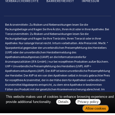
VERBRAUCHERRECHTE
BARRIEREFREIHEIT
IMPRESSUM
Bei Arzneimitteln: Zu Risiken und Nebenwirkungen lesen Sie die
Packungsbeilage und fragen Sie Ihre Ärztin, Ihren Arzt oder in Ihrer Apotheke. Bei
Tierarzneimitteln: Zu Risiken und Nebenwirkungen lesen Sie die
Packungsbeilage und fragen Sie Ihre Tierärztin, Ihren Tierarzt oder in Ihrer
Apotheke. Nur solange Vorrat reicht. Irrtum vorbehalten. Alle Preise inkl. MwSt. *
Sparpotential gegenüber der unverbindlichen Preisempfehlung des Herstellers
(UVP) oder der unverbindlichen Herstellermeldung des
Apothekenverkaufspreises (UAVP) an die Informationsstelle für
Arzneispezialitäten (IFA GmbH) / nur bei rezeptfreien Produkten außer Büchern.
UVP = Unverbindliche Preisempfehlung des Herstellers (UVP). AVP =
Apothekenverkaufspreis (AVP). Der AVP ist keine unverbindliche Preisempfehlung
der Hersteller. Der AVP ist ein von den Apotheken selbst in Ansatz gebrachter Preis
für rezeptfreie Arzneimittel, der in der Höhe dem für Apotheken verbindlichen
Arzneimittel Abgabepreis entspricht, zu dem eine Apotheke in bestimmten
Fällen das Produkt mit der gesetzlichen Krankenversicherung abrechnet. Im
Gegensatz zum AVP ist die gebräuchliche UVP eine Empfehlung der Hersteller.
This website makes use of cookies to enhance browsing experience and
provide additional functionality.
Details
Privacy policy
Allow cookies