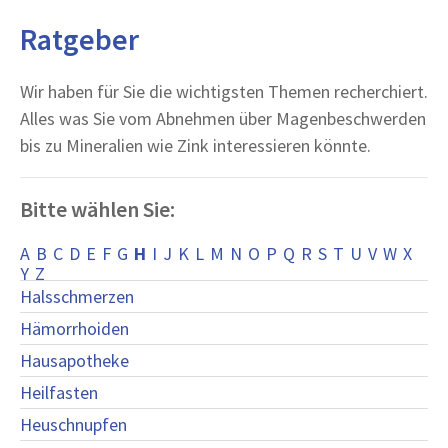
Ratgeber
Wir haben für Sie die wichtigsten Themen recherchiert.
Alles was Sie vom Abnehmen über Magenbeschwerden
bis zu Mineralien wie Zink interessieren könnte.
Bitte wählen Sie:
A
B
C
D
E
F
G
H
I
J
K
L
M
N
O
P
Q
R
S
T
U
V
W
X
Y
Z
Halsschmerzen
Hämorrhoiden
Hausapotheke
Heilfasten
Heuschnupfen