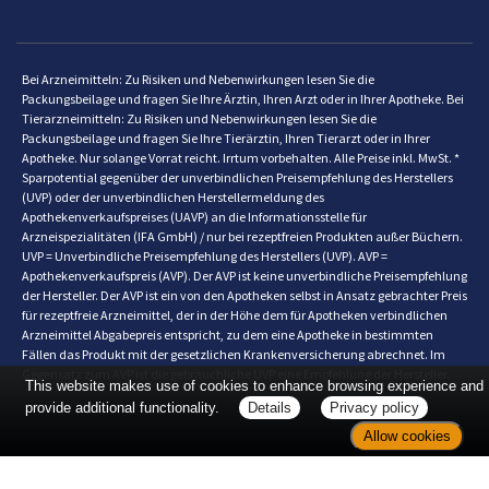
Bei Arzneimitteln: Zu Risiken und Nebenwirkungen lesen Sie die
Packungsbeilage und fragen Sie Ihre Ärztin, Ihren Arzt oder in Ihrer Apotheke. Bei
Tierarzneimitteln: Zu Risiken und Nebenwirkungen lesen Sie die
Packungsbeilage und fragen Sie Ihre Tierärztin, Ihren Tierarzt oder in Ihrer
Apotheke. Nur solange Vorrat reicht. Irrtum vorbehalten. Alle Preise inkl. MwSt. *
Sparpotential gegenüber der unverbindlichen Preisempfehlung des Herstellers
(UVP) oder der unverbindlichen Herstellermeldung des
Apothekenverkaufspreises (UAVP) an die Informationsstelle für
Arzneispezialitäten (IFA GmbH) / nur bei rezeptfreien Produkten außer Büchern.
UVP = Unverbindliche Preisempfehlung des Herstellers (UVP). AVP =
Apothekenverkaufspreis (AVP). Der AVP ist keine unverbindliche Preisempfehlung
der Hersteller. Der AVP ist ein von den Apotheken selbst in Ansatz gebrachter Preis
für rezeptfreie Arzneimittel, der in der Höhe dem für Apotheken verbindlichen
Arzneimittel Abgabepreis entspricht, zu dem eine Apotheke in bestimmten
Fällen das Produkt mit der gesetzlichen Krankenversicherung abrechnet. Im
Gegensatz zum AVP ist die gebräuchliche UVP eine Empfehlung der Hersteller.
This website makes use of cookies to enhance browsing experience and
provide additional functionality.
Details
Privacy policy
Allow cookies