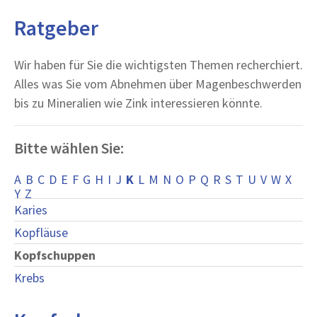
Ratgeber
Wir haben für Sie die wichtigsten Themen recherchiert.
Alles was Sie vom Abnehmen über Magenbeschwerden
bis zu Mineralien wie Zink interessieren könnte.
Bitte wählen Sie:
A
B
C
D
E
F
G
H
I
J
K
L
M
N
O
P
Q
R
S
T
U
V
W
X
Y
Z
Karies
Kopfläuse
Kopfschuppen
Krebs