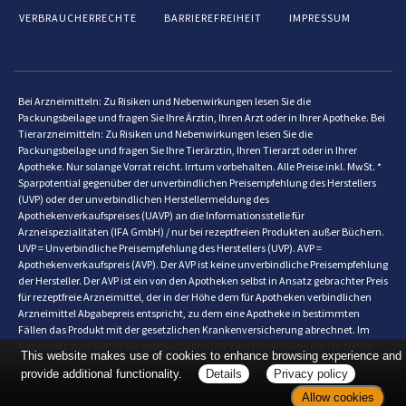
VERBRAUCHERRECHTE
BARRIEREFREIHEIT
IMPRESSUM
Bei Arzneimitteln: Zu Risiken und Nebenwirkungen lesen Sie die
Packungsbeilage und fragen Sie Ihre Ärztin, Ihren Arzt oder in Ihrer Apotheke. Bei
Tierarzneimitteln: Zu Risiken und Nebenwirkungen lesen Sie die
Packungsbeilage und fragen Sie Ihre Tierärztin, Ihren Tierarzt oder in Ihrer
Apotheke. Nur solange Vorrat reicht. Irrtum vorbehalten. Alle Preise inkl. MwSt. *
Sparpotential gegenüber der unverbindlichen Preisempfehlung des Herstellers
(UVP) oder der unverbindlichen Herstellermeldung des
Apothekenverkaufspreises (UAVP) an die Informationsstelle für
Arzneispezialitäten (IFA GmbH) / nur bei rezeptfreien Produkten außer Büchern.
UVP = Unverbindliche Preisempfehlung des Herstellers (UVP). AVP =
Apothekenverkaufspreis (AVP). Der AVP ist keine unverbindliche Preisempfehlung
der Hersteller. Der AVP ist ein von den Apotheken selbst in Ansatz gebrachter Preis
für rezeptfreie Arzneimittel, der in der Höhe dem für Apotheken verbindlichen
Arzneimittel Abgabepreis entspricht, zu dem eine Apotheke in bestimmten
Fällen das Produkt mit der gesetzlichen Krankenversicherung abrechnet. Im
Gegensatz zum AVP ist die gebräuchliche UVP eine Empfehlung der Hersteller.
This website makes use of cookies to enhance browsing experience and
provide additional functionality.
Details
Privacy policy
Allow cookies