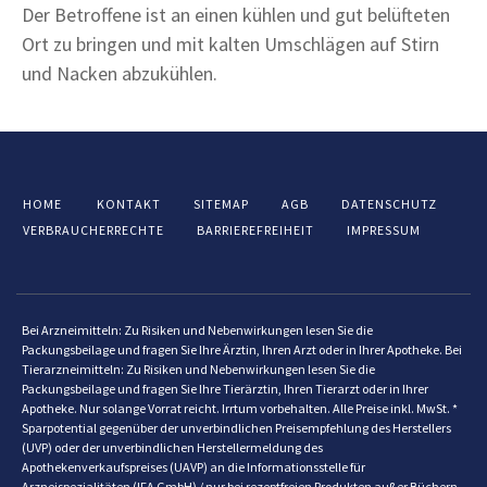
Der Betroffene ist an einen kühlen und gut belüfteten
Ort zu bringen und mit kalten Umschlägen auf Stirn
und Nacken abzukühlen.
HOME
KONTAKT
SITEMAP
AGB
DATENSCHUTZ
VERBRAUCHERRECHTE
BARRIEREFREIHEIT
IMPRESSUM
Bei Arzneimitteln: Zu Risiken und Nebenwirkungen lesen Sie die
Packungsbeilage und fragen Sie Ihre Ärztin, Ihren Arzt oder in Ihrer Apotheke. Bei
Tierarzneimitteln: Zu Risiken und Nebenwirkungen lesen Sie die
Packungsbeilage und fragen Sie Ihre Tierärztin, Ihren Tierarzt oder in Ihrer
Apotheke. Nur solange Vorrat reicht. Irrtum vorbehalten. Alle Preise inkl. MwSt. *
Sparpotential gegenüber der unverbindlichen Preisempfehlung des Herstellers
(UVP) oder der unverbindlichen Herstellermeldung des
Apothekenverkaufspreises (UAVP) an die Informationsstelle für
Arzneispezialitäten (IFA GmbH) / nur bei rezeptfreien Produkten außer Büchern.