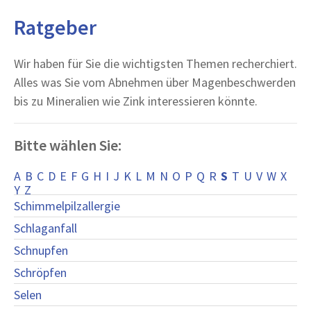
Ratgeber
Wir haben für Sie die wichtigsten Themen recherchiert.
Alles was Sie vom Abnehmen über Magenbeschwerden
bis zu Mineralien wie Zink interessieren könnte.
Bitte wählen Sie:
A
B
C
D
E
F
G
H
I
J
K
L
M
N
O
P
Q
R
S
T
U
V
W
X
Y
Z
Schimmelpilzallergie
Schlaganfall
Schnupfen
Schröpfen
Selen