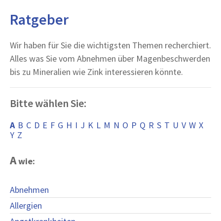
Ratgeber
Wir haben für Sie die wichtigsten Themen recherchiert.
Alles was Sie vom Abnehmen über Magenbeschwerden
bis zu Mineralien wie Zink interessieren könnte.
Bitte wählen Sie:
A
B
C
D
E
F
G
H
I
J
K
L
M
N
O
P
Q
R
S
T
U
V
W
X
Y
Z
A
wie:
Abnehmen
Allergien