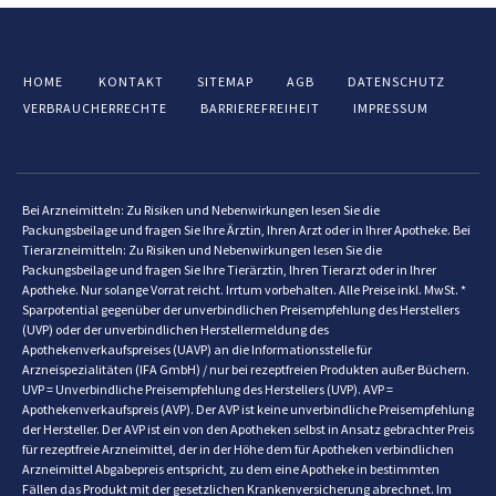
HOME
KONTAKT
SITEMAP
AGB
DATENSCHUTZ
VERBRAUCHERRECHTE
BARRIEREFREIHEIT
IMPRESSUM
Bei Arzneimitteln: Zu Risiken und Nebenwirkungen lesen Sie die
Packungsbeilage und fragen Sie Ihre Ärztin, Ihren Arzt oder in Ihrer Apotheke. Bei
Tierarzneimitteln: Zu Risiken und Nebenwirkungen lesen Sie die
Packungsbeilage und fragen Sie Ihre Tierärztin, Ihren Tierarzt oder in Ihrer
Apotheke. Nur solange Vorrat reicht. Irrtum vorbehalten. Alle Preise inkl. MwSt. *
Sparpotential gegenüber der unverbindlichen Preisempfehlung des Herstellers
(UVP) oder der unverbindlichen Herstellermeldung des
Apothekenverkaufspreises (UAVP) an die Informationsstelle für
Arzneispezialitäten (IFA GmbH) / nur bei rezeptfreien Produkten außer Büchern.
UVP = Unverbindliche Preisempfehlung des Herstellers (UVP). AVP =
Apothekenverkaufspreis (AVP). Der AVP ist keine unverbindliche Preisempfehlung
der Hersteller. Der AVP ist ein von den Apotheken selbst in Ansatz gebrachter Preis
für rezeptfreie Arzneimittel, der in der Höhe dem für Apotheken verbindlichen
Arzneimittel Abgabepreis entspricht, zu dem eine Apotheke in bestimmten
Fällen das Produkt mit der gesetzlichen Krankenversicherung abrechnet. Im