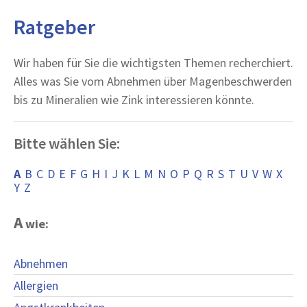
Ratgeber
Wir haben für Sie die wichtigsten Themen recherchiert.
Alles was Sie vom Abnehmen über Magenbeschwerden
bis zu Mineralien wie Zink interessieren könnte.
Bitte wählen Sie:
A
B
C
D
E
F
G
H
I
J
K
L
M
N
O
P
Q
R
S
T
U
V
W
X
Y
Z
A
wie:
Abnehmen
Allergien