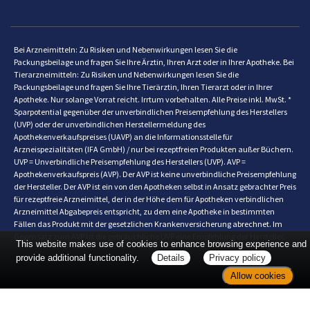
Bei Arzneimitteln: Zu Risiken und Nebenwirkungen lesen Sie die
Packungsbeilage und fragen Sie Ihre Ärztin, Ihren Arzt oder in Ihrer Apotheke. Bei
Tierarzneimitteln: Zu Risiken und Nebenwirkungen lesen Sie die
Packungsbeilage und fragen Sie Ihre Tierärztin, Ihren Tierarzt oder in Ihrer
Apotheke. Nur solange Vorrat reicht. Irrtum vorbehalten. Alle Preise inkl. MwSt. *
Sparpotential gegenüber der unverbindlichen Preisempfehlung des Herstellers
(UVP) oder der unverbindlichen Herstellermeldung des
Apothekenverkaufspreises (UAVP) an die Informationsstelle für
Arzneispezialitäten (IFA GmbH) / nur bei rezeptfreien Produkten außer Büchern.
UVP = Unverbindliche Preisempfehlung des Herstellers (UVP). AVP =
Apothekenverkaufspreis (AVP). Der AVP ist keine unverbindliche Preisempfehlung
der Hersteller. Der AVP ist ein von den Apotheken selbst in Ansatz gebrachter Preis
für rezeptfreie Arzneimittel, der in der Höhe dem für Apotheken verbindlichen
Arzneimittel Abgabepreis entspricht, zu dem eine Apotheke in bestimmten
Fällen das Produkt mit der gesetzlichen Krankenversicherung abrechnet. Im
Gegensatz zum AVP ist die gebräuchliche UVP eine Empfehlung der Hersteller.
This website makes use of cookies to enhance browsing experience and
provide additional functionality.
Details
Privacy policy
Allow cookies