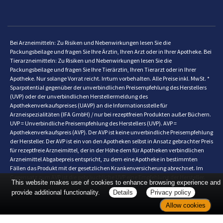
Bei Arzneimitteln: Zu Risiken und Nebenwirkungen lesen Sie die
Packungsbeilage und fragen Sie Ihre Ärztin, Ihren Arzt oder in Ihrer Apotheke. Bei
Tierarzneimitteln: Zu Risiken und Nebenwirkungen lesen Sie die
Packungsbeilage und fragen Sie Ihre Tierärztin, Ihren Tierarzt oder in Ihrer
Apotheke. Nur solange Vorrat reicht. Irrtum vorbehalten. Alle Preise inkl. MwSt. *
Sparpotential gegenüber der unverbindlichen Preisempfehlung des Herstellers
(UVP) oder der unverbindlichen Herstellermeldung des
Apothekenverkaufspreises (UAVP) an die Informationsstelle für
Arzneispezialitäten (IFA GmbH) / nur bei rezeptfreien Produkten außer Büchern.
UVP = Unverbindliche Preisempfehlung des Herstellers (UVP). AVP =
Apothekenverkaufspreis (AVP). Der AVP ist keine unverbindliche Preisempfehlung
der Hersteller. Der AVP ist ein von den Apotheken selbst in Ansatz gebrachter Preis
für rezeptfreie Arzneimittel, der in der Höhe dem für Apotheken verbindlichen
Arzneimittel Abgabepreis entspricht, zu dem eine Apotheke in bestimmten
Fällen das Produkt mit der gesetzlichen Krankenversicherung abrechnet. Im
Gegensatz zum AVP ist die gebräuchliche UVP eine Empfehlung der Hersteller.
This website makes use of cookies to enhance browsing experience and
provide additional functionality.
Details
Privacy policy
Allow cookies