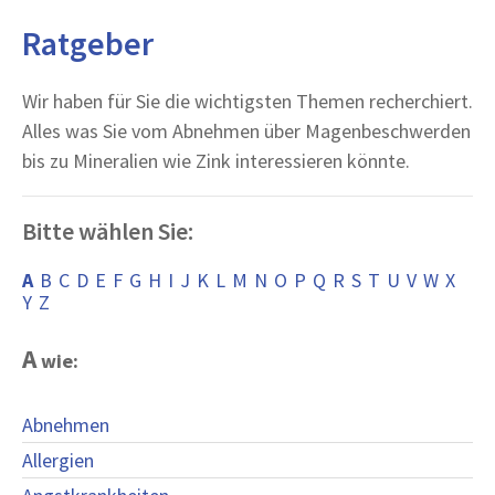
Ratgeber
Wir haben für Sie die wichtigsten Themen recherchiert.
Alles was Sie vom Abnehmen über Magenbeschwerden
bis zu Mineralien wie Zink interessieren könnte.
Bitte wählen Sie:
A
B
C
D
E
F
G
H
I
J
K
L
M
N
O
P
Q
R
S
T
U
V
W
X
Y
Z
A
wie:
Abnehmen
Allergien