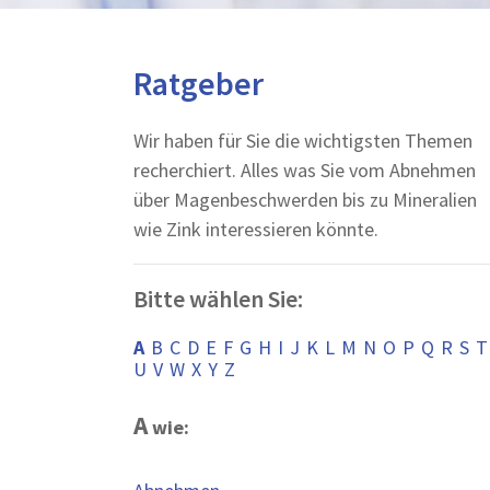
Ratgeber
Wir haben für Sie die wichtigsten Themen
recherchiert. Alles was Sie vom Abnehmen
über Magenbeschwerden bis zu Mineralien
wie Zink interessieren könnte.
Bitte wählen Sie:
A
B
C
D
E
F
G
H
I
J
K
L
M
N
O
P
Q
R
S
T
U
V
W
X
Y
Z
A
wie: