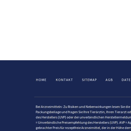
HOME
KONTAKT
SITEMAP
AGB
DATE
Bei Arzneimitteln: Zu Risiken und Nebenwirkungen lesen Sie die P
Packungsbeilage und fragen Sie Ihre Tierärztin, Ihren Tierarzt od
des Herstellers (UVP) oder der unverbindlichen Herstellermeldun
= Unverbindliche Preisempfehlung des Herstellers (UVP). AVP = Ap
gebrachter Preis für rezeptfreie Arzneimittel, der in der Höhe 