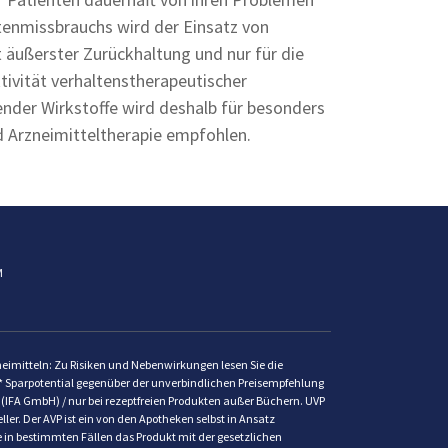
enmissbrauchs wird der Einsatz von
 äußerster Zurückhaltung und nur für die
ivität verhaltenstherapeutischer
der Wirkstoffe wird deshalb für besonders
d Arzneimitteltherapie empfohlen.
M
zneimitteln: Zu Risiken und Nebenwirkungen lesen Sie die
St. * Sparpotential gegenüber der unverbindlichen Preisempfehlung
 (IFA GmbH) / nur bei rezeptfreien Produkten außer Büchern. UVP
ler. Der AVP ist ein von den Apotheken selbst in Ansatz
ke in bestimmten Fällen das Produkt mit der gesetzlichen