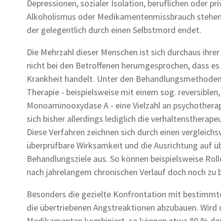
Depressionen, sozialer Isolation, beruflichen oder p
Alkoholismus oder Medikamentenmissbrauch stehen 
der gelegentlich durch einen Selbstmord endet.
Die Mehrzahl dieser Menschen ist sich durchaus ihrer
nicht bei den Betroffenen herumgesprochen, dass es 
Krankheit handelt. Unter den Behandlungsmethoden
Therapie - beispielsweise mit einem sog. reversible
Monoaminooxydase A - eine Vielzahl an psychotherap
sich bisher allerdings lediglich die verhaltensther
Diese Verfahren zeichnen sich durch einen vergleich
überprüfbare Wirksamkeit und die Ausrichtung auf 
Behandlungsziele aus. So können beispielsweise Rolle
nach jahrelangem chronischen Verlauf doch noch zu 
Besonders die gezielte Konfrontation mit bestimmte
die übertriebenen Angstreaktionen abzubauen. Wird 
Medikamenten kombiniert, so können etwa 80 % der