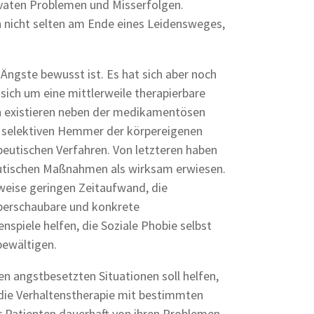
rivaten Problemen und Misserfolgen.
nicht selten am Ende eines Leidensweges,
 Ängste bewusst ist. Es hat sich aber noch
sich um eine mittlerweile therapierbare
 existieren neben der medikamentösen
n, selektiven Hemmer der körpereigenen
eutischen Verfahren. Von letzteren haben
apeutischen Maßnahmen als wirksam erwiesen.
sweise geringen Zeitaufwand, die
überschaubare und konkrete
nspiele helfen, die Soziale Phobie selbst
bewältigen.
n angstbesetzten Situationen soll helfen,
die Verhaltenstherapie mit bestimmten
 Patienten dauerhaft von ihren Problemen