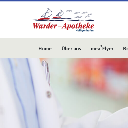
®
Home
Über uns
mea
Flyer
B