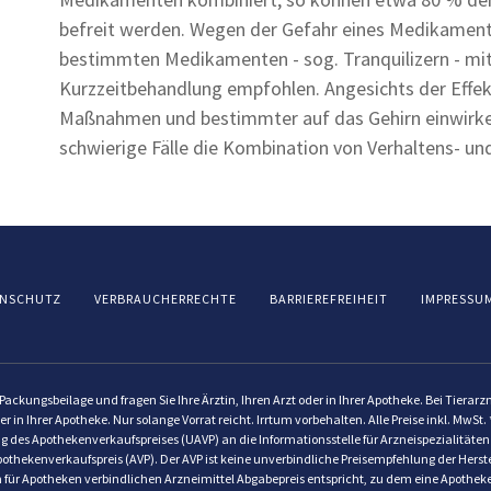
befreit werden. Wegen der Gefahr eines Medikament
bestimmten Medikamenten - sog. Tranquilizern - mit
Kurzzeitbehandlung empfohlen. Angesichts der Effekt
Maßnahmen und bestimmter auf das Gehirn einwirken
schwierige Fälle die Kombination von Verhaltens- un
NSCHUTZ
VERBRAUCHERRECHTE
BARRIEREFREIHEIT
IMPRESSU
ackungsbeilage und fragen Sie Ihre Ärztin, Ihren Arzt oder in Ihrer Apotheke. Bei Tierar
er in Ihrer Apotheke. Nur solange Vorrat reicht. Irrtum vorbehalten. Alle Preise inkl. Mw
g des Apothekenverkaufspreises (UAVP) an die Informationsstelle für Arzneispezialitäten
othekenverkaufspreis (AVP). Der AVP ist keine unverbindliche Preisempfehlung der Herstel
dem für Apotheken verbindlichen Arzneimittel Abgabepreis entspricht, zu dem eine Apothe