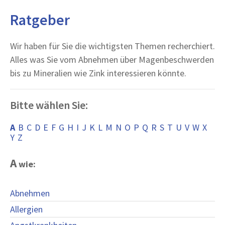
Ratgeber
Wir haben für Sie die wichtigsten Themen recherchiert.
Alles was Sie vom Abnehmen über Magenbeschwerden
bis zu Mineralien wie Zink interessieren könnte.
Bitte wählen Sie:
A
B
C
D
E
F
G
H
I
J
K
L
M
N
O
P
Q
R
S
T
U
V
W
X
Y
Z
A
wie:
Abnehmen
Allergien