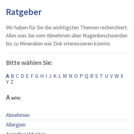
Ratgeber
Wir haben für Sie die wichtigsten Themen recherchiert.
Alles was Sie vom Abnehmen über Magenbeschwerden
bis zu Mineralien wie Zink interessieren könnte.
Bitte wählen Sie:
A
B
C
D
E
F
G
H
I
J
K
L
M
N
O
P
Q
R
S
T
U
V
W
X
Y
Z
A
wie:
Abnehmen
Allergien