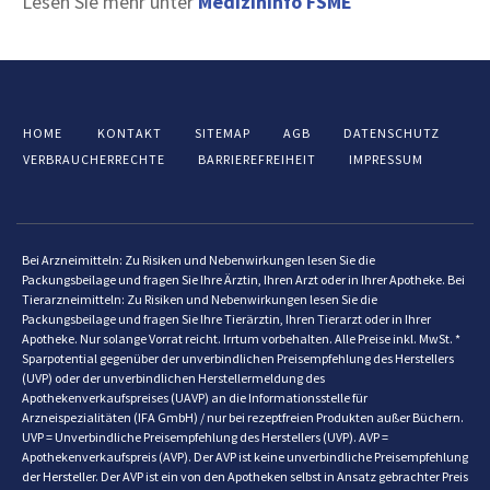
Lesen Sie mehr unter
Medizininfo FSME
HOME
KONTAKT
SITEMAP
AGB
DATENSCHUTZ
VERBRAUCHERRECHTE
BARRIEREFREIHEIT
IMPRESSUM
Bei Arzneimitteln: Zu Risiken und Nebenwirkungen lesen Sie die
Packungsbeilage und fragen Sie Ihre Ärztin, Ihren Arzt oder in Ihrer Apotheke. Bei
Tierarzneimitteln: Zu Risiken und Nebenwirkungen lesen Sie die
Packungsbeilage und fragen Sie Ihre Tierärztin, Ihren Tierarzt oder in Ihrer
Apotheke. Nur solange Vorrat reicht. Irrtum vorbehalten. Alle Preise inkl. MwSt. *
Sparpotential gegenüber der unverbindlichen Preisempfehlung des Herstellers
(UVP) oder der unverbindlichen Herstellermeldung des
Apothekenverkaufspreises (UAVP) an die Informationsstelle für
Arzneispezialitäten (IFA GmbH) / nur bei rezeptfreien Produkten außer Büchern.
UVP = Unverbindliche Preisempfehlung des Herstellers (UVP). AVP =
Apothekenverkaufspreis (AVP). Der AVP ist keine unverbindliche Preisempfehlung
der Hersteller. Der AVP ist ein von den Apotheken selbst in Ansatz gebrachter Preis