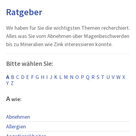
Ratgeber
Wir haben für Sie die wichtigsten Themen recherchiert.
Alles was Sie vom Abnehmen über Magenbeschwerden
bis zu Mineralien wie Zink interessieren könnte.
Bitte wählen Sie:
A
B
C
D
E
F
G
H
I
J
K
L
M
N
O
P
Q
R
S
T
U
V
W
X
Y
Z
A
wie:
Abnehmen
Allergien