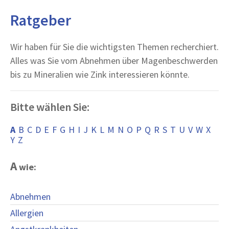
Ratgeber
Wir haben für Sie die wichtigsten Themen recherchiert.
Alles was Sie vom Abnehmen über Magenbeschwerden
bis zu Mineralien wie Zink interessieren könnte.
Bitte wählen Sie:
A
B
C
D
E
F
G
H
I
J
K
L
M
N
O
P
Q
R
S
T
U
V
W
X
Y
Z
A
wie:
Abnehmen
Allergien