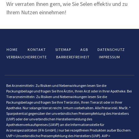
Wir verraten Ihnen gern, wie Sie Selen effektiv und zu
Ihrem Nutzen einnehmen!
HOME
KONTAKT
SITEMAP
AGB
DATENSCHUTZ
VERBRAUCHERRECHTE
BARRIEREFREIHEIT
IMPRESSUM
Bei Arzneimitteln: Zu Risiken und Nebenwirkungen lesen Sie die
Packungsbeilage und fragen Sie Ihre Ärztin, Ihren Arzt oder in Ihrer Apotheke. Bei
Tierarzneimitteln: Zu Risiken und Nebenwirkungen lesen Sie die
Packungsbeilage und fragen Sie Ihre Tierärztin, Ihren Tierarzt oder in Ihrer
Apotheke. Nur solange Vorrat reicht. Irrtum vorbehalten. Alle Preise inkl. MwSt. *
Sparpotential gegenüber der unverbindlichen Preisempfehlung des Herstellers
(UVP) oder der unverbindlichen Herstellermeldung des
Apothekenverkaufspreises (UAVP) an die Informationsstelle für
Arzneispezialitäten (IFA GmbH) / nur bei rezeptfreien Produkten außer Büchern.
UVP = Unverbindliche Preisempfehlung des Herstellers (UVP). AVP =