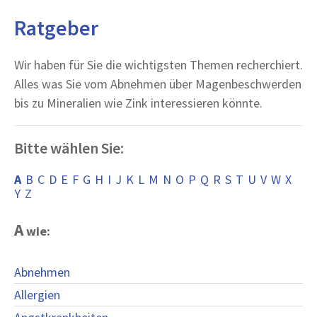
Ratgeber
Wir haben für Sie die wichtigsten Themen recherchiert.
Alles was Sie vom Abnehmen über Magenbeschwerden
bis zu Mineralien wie Zink interessieren könnte.
Bitte wählen Sie:
A
B
C
D
E
F
G
H
I
J
K
L
M
N
O
P
Q
R
S
T
U
V
W
X
Y
Z
A
wie:
Abnehmen
Allergien