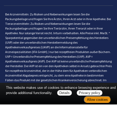
Bei Arzneimitteln: Zu Risiken und Nebenwirkungen lesen Sie die
Packungsbeilage und fragen Sie Ihre Ärztin, Ihren Arzt oder in Ihrer Apotheke. Bei
Tierarzneimitteln: Zu Risiken und Nebenwirkungen lesen Sie die
Packungsbeilage und fragen Sie Ihre Tierärztin, Ihren Tierarzt oder in Ihrer
Apotheke. Nur solange Vorrat reicht. Irrtum vorbehalten. Alle Preise inkl. MwSt. *
Sparpotential gegenüber der unverbindlichen Preisempfehlung des Herstellers
(UVP) oder der unverbindlichen Herstellermeldung des
Apothekenverkaufspreises (UAVP) an die Informationsstelle für
Arzneispezialitäten (IFA GmbH) / nur bei rezeptfreien Produkten außer Büchern.
UVP = Unverbindliche Preisempfehlung des Herstellers (UVP). AVP =
Apothekenverkaufspreis (AVP). Der AVP ist keine unverbindliche Preisempfehlung
der Hersteller. Der AVP ist ein von den Apotheken selbst in Ansatz gebrachter Preis
für rezeptfreie Arzneimittel, der in der Höhe dem für Apotheken verbindlichen
Arzneimittel Abgabepreis entspricht, zu dem eine Apotheke in bestimmten
Fällen das Produkt mit der gesetzlichen Krankenversicherung abrechnet. Im
Gegensatz zum AVP ist die gebräuchliche UVP eine Empfehlung der Hersteller.
This website makes use of cookies to enhance browsing experience and
provide additional functionality.
Details
Privacy policy
Allow cookies