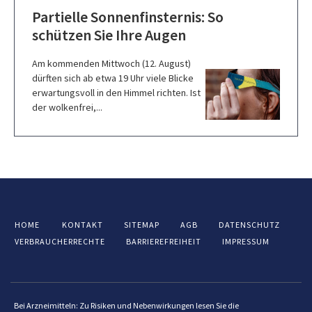
Partielle Sonnenfinsternis: So
schützen Sie Ihre Augen
Am kommenden Mittwoch (12. August)
dürften sich ab etwa 19 Uhr viele Blicke
erwartungsvoll in den Himmel richten. Ist
der wolkenfrei,...
HOME
KONTAKT
SITEMAP
AGB
DATENSCHUTZ
VERBRAUCHERRECHTE
BARRIEREFREIHEIT
IMPRESSUM
Bei Arzneimitteln: Zu Risiken und Nebenwirkungen lesen Sie die