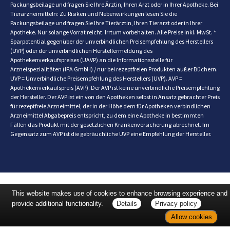
Packungsbeilage und fragen Sie Ihre Ärztin, Ihren Arzt oder in Ihrer Apotheke. Bei
Tierarzneimitteln: Zu Risiken und Nebenwirkungen lesen Sie die
Packungsbeilage und fragen Sie Ihre Tierärztin, Ihren Tierarzt oder in Ihrer
Apotheke. Nur solange Vorrat reicht. Irrtum vorbehalten. Alle Preise inkl. MwSt. *
Sparpotential gegenüber der unverbindlichen Preisempfehlung des Herstellers
(UVP) oder der unverbindlichen Herstellermeldung des
Apothekenverkaufspreises (UAVP) an die Informationsstelle für
Arzneispezialitäten (IFA GmbH) / nur bei rezeptfreien Produkten außer Büchern.
UVP = Unverbindliche Preisempfehlung des Herstellers (UVP). AVP =
Apothekenverkaufspreis (AVP). Der AVP ist keine unverbindliche Preisempfehlung
der Hersteller. Der AVP ist ein von den Apotheken selbst in Ansatz gebrachter Preis
für rezeptfreie Arzneimittel, der in der Höhe dem für Apotheken verbindlichen
Arzneimittel Abgabepreis entspricht, zu dem eine Apotheke in bestimmten
Fällen das Produkt mit der gesetzlichen Krankenversicherung abrechnet. Im
Gegensatz zum AVP ist die gebräuchliche UVP eine Empfehlung der Hersteller.
This website makes use of cookies to enhance browsing experience and
provide additional functionality.
Details
Privacy policy
Allow cookies