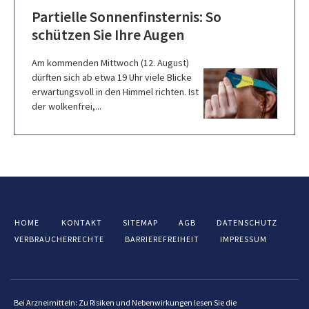
Partielle Sonnenfinsternis: So
schützen Sie Ihre Augen
Am kommenden Mittwoch (12. August)
dürften sich ab etwa 19 Uhr viele Blicke
erwartungsvoll in den Himmel richten. Ist
der wolkenfrei,...
HOME
KONTAKT
SITEMAP
AGB
DATENSCHUTZ
VERBRAUCHERRECHTE
BARRIEREFREIHEIT
IMPRESSUM
Bei Arzneimitteln: Zu Risiken und Nebenwirkungen lesen Sie die