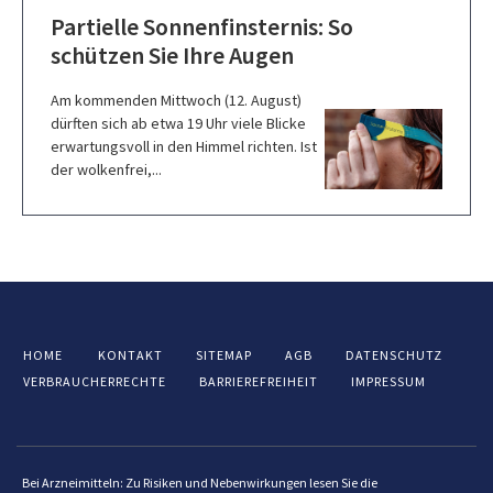
Partielle Sonnenfinsternis: So
schützen Sie Ihre Augen
Am kommenden Mittwoch (12. August)
dürften sich ab etwa 19 Uhr viele Blicke
erwartungsvoll in den Himmel richten. Ist
der wolkenfrei,...
HOME
KONTAKT
SITEMAP
AGB
DATENSCHUTZ
VERBRAUCHERRECHTE
BARRIEREFREIHEIT
IMPRESSUM
Bei Arzneimitteln: Zu Risiken und Nebenwirkungen lesen Sie die